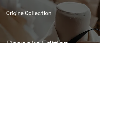
Origine Collection
Bespoke Edition
La creatività del nostro atelier vive
delle esperienze ed emozioni uniche
dei suoi clienti. Oltre la collezione e
la selections, siamo pronti a
disegnare nuove forme e rivestirle
secondo il più personale e ricercato
gusto del cliente alla ricerca del suo
PIANETA, unico e irripetibile.
Bespoke Edition è la porta per
entrare nel tuo cosmo.