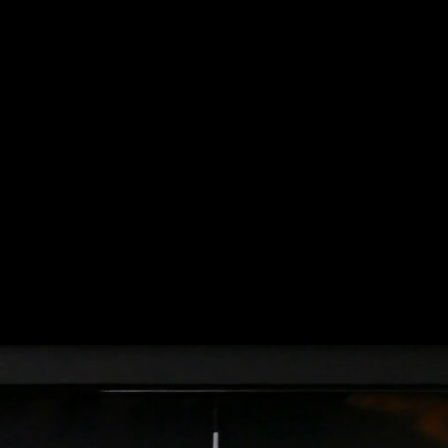
ANTE APERTURA E
CERCA DEL BELLO E
N E TECNOLOGIA SI
 E DEL MONDO.