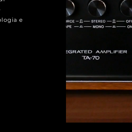
e
ologia e