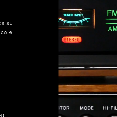
ta su
ico e
di