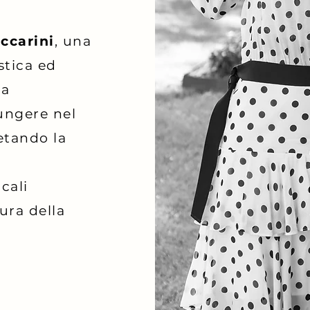
ccarini
, una
stica ed
ha
iungere nel
etando la
cali
tura della