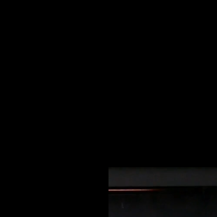
LLI&RINI, ATELIER DI IDEE CHE, IN COST
ESSIONISTI E VISIONARI VOTATI ALLA RI
TA A SOLUZIONI INNOVATIVE IN CUI DESIG
ER ESSERE AL SERVIZIO DELLE PERSONE