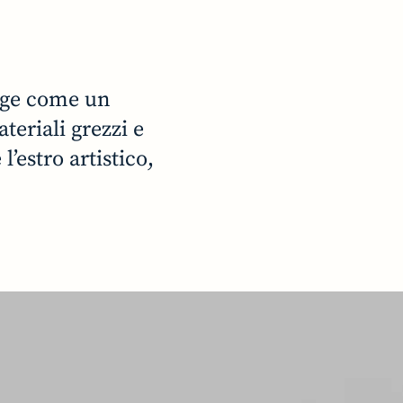
erge come un
eriali grezzi e
’estro artistico,