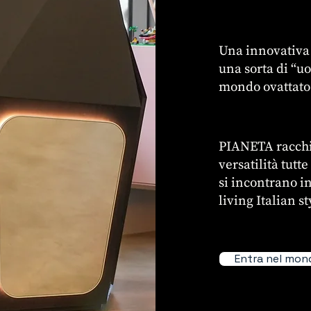
Una innovativa 
una sorta di “u
mondo ovattato 
PIANETA racchiud
versatilità tut
si incontrano i
living Italian st
Entra nel mon