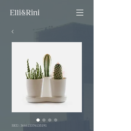
SKU: 366615376135191