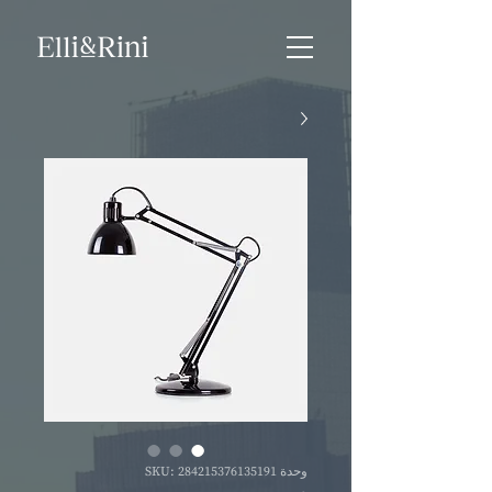
وحدة SKU: 284215376135191