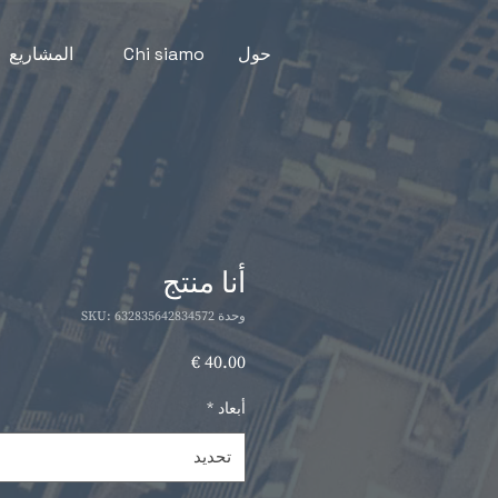
حول
Chi siamo
المشاريع
أنا منتج
وحدة SKU: 632835642834572
السعر
أبعاد
*
تحديد