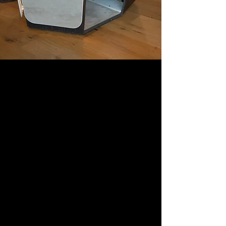
الحياة الرقمية: عندما
تصبح التكنولوجيا أثاثًا
تجريبيًا
Webidoo Store ، أول متجر للتجربة
التقنية في أوروبا ، موطن الابتكار الذي
سيتحول لـ Fuorisalone 2&#39;22
إلى أول صالة عرض رقمية منزلية.
ضمن هذا المكان الاستثنائي حيث
تتحدث كل التفاصيل لغة التحول