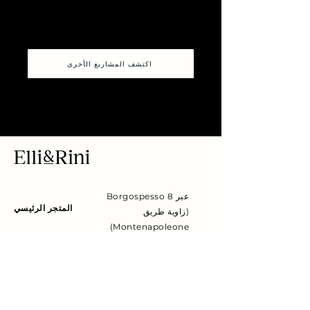
اكتشف المشاريع الأخرى
عبر Borgospesso 8
المتجر الرئيسي
(زاوية طريق
Montenapoleone)
،
20121 ميلان ميتشيغن
ساحة أوتو نوفمبر 6 ،
20129 ميلان
المركز الرئيسى